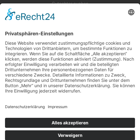
Gutachter suchen
Gutachter Blog
Auftragsbörse
Anfrage
Presse
Partner: Der DGuSV
als Gutachter eintragen
Infos für Suchende