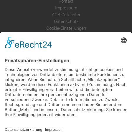
Kontakt
Impressum
AGB Gutachter
Datenschutz
Cookie-Einstellungen
Über uns
Service
Leistungen
Kosten im Überblick
AGB Nutzer
Gutachter suchen
Gutachter Blog
Auftragsbörse
Anfrage
Presse
Partner: Der DGuSV
als Gutachter eintragen
Infos für Suchende