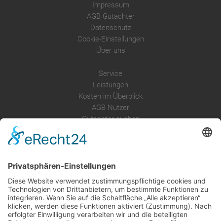
Impressum
AGB Gutachter
Datenschutz
Cookie-Einstellungen
Über uns
Service
Leistungen
Kosten im Überblick
AGB Nutzer
Gutachter suchen
Gutachter Blog
Auftragsbörse
Anfrage
Presse
Partner: Der DGuSV
als Gutachter eintragen
Infos für Suchende