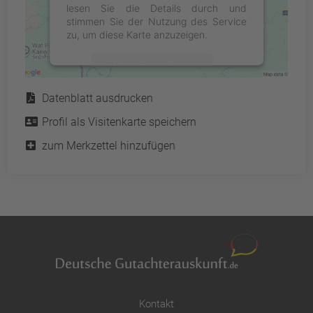
lesen Sie die Details durch und
stimmen Sie der Nutzung des Service
zu, um diese Karte anzuzeigen.
Mehr Informationen
Service
Datenblatt ausdrucken
Akzeptieren
Profil als Visitenkarte speichern
powered by
Usercentrics Consent
Management Platform
&
eRecht24
zum Merkzettel hinzufügen
Kontakt