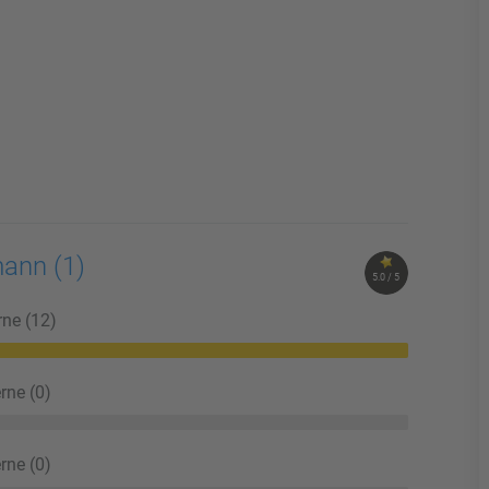
nmann
(1)
5.0 / 5
rne (12)
rne (0)
rne (0)