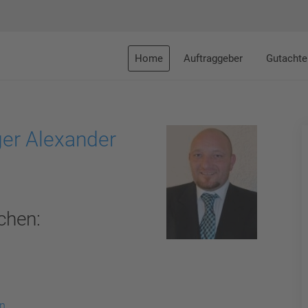
Home
Auftraggeber
Gutachte
ger Alexander
chen:
en