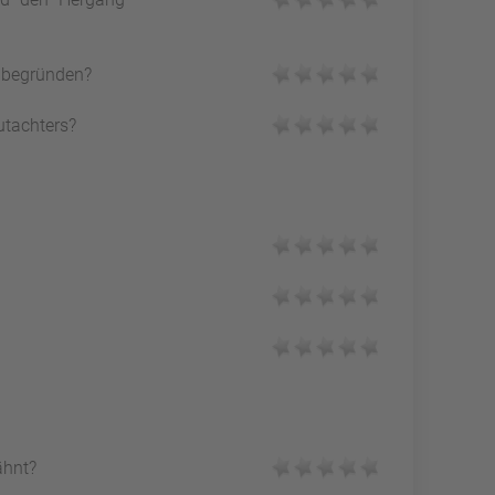
h begründen?
utachters?
ähnt?