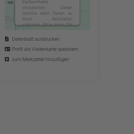
Karteninhalte
einzubetten. Dieser
Service kann Daten zu
Ihren Aktivitäten
sammeln. Bitte lesen Sie
Service
die Details durch und
stimmen Sie der Nutzung
Datenblatt ausdrucken
des Service zu, um diese
Karte anzuzeigen.
Profil als Visitenkarte speichern
zum Merkzettel hinzufügen
Mehr Informationen
Akzeptieren
powered by
Usercentrics
Consent Management
Platform
&
eRecht24