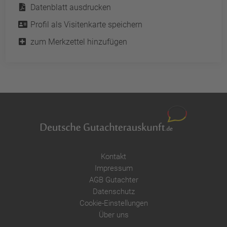
Datenblatt ausdrucken
Akzeptieren
Profil als Visitenkarte speichern
powered by
Usercentrics Consent
Management Platform
&
eRecht24
zum Merkzettel hinzufügen
Kontakt
Impressum
AGB Gutachter
Datenschutz
Cookie-Einstellungen
Über uns