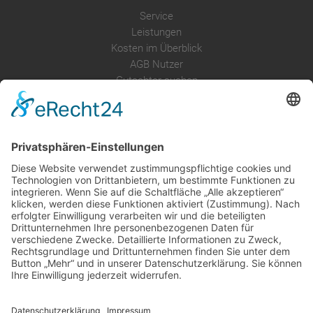
Service
Leistungen
Kosten im Überblick
AGB Nutzer
Gutachter suchen
Gutachter Blog
Auftragsbörse
Anfrage
Presse
Partner: Der DGuSV
als Gutachter eintragen
Infos für Suchende